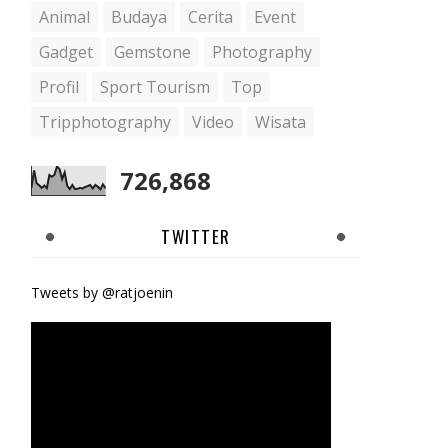
Animal
Budaya
Cerita
Event
Gadget
Gemstone
Photography
Profil
Sport Tourism
Top
Tripphotography
Video
Wisata
726,868
TWITTER
Tweets by @ratjoenin