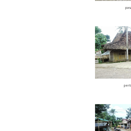
pas
pert