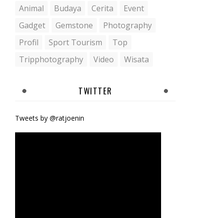
Animal
Budaya
Cerita
Event
Gadget
Gemstone
Photography
Profil
Sport Tourism
Top
Tripphotography
Video
Wisata
TWITTER
Tweets by @ratjoenin