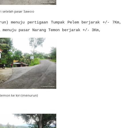
ri setelah pasar Sawoo
run) menuju pertigaan Tumpak Pelem berjarak +/- 7Km,
i menuju pasar Narang Temon berjarak +/- 3Km,
 temon ke kiri (menurun)