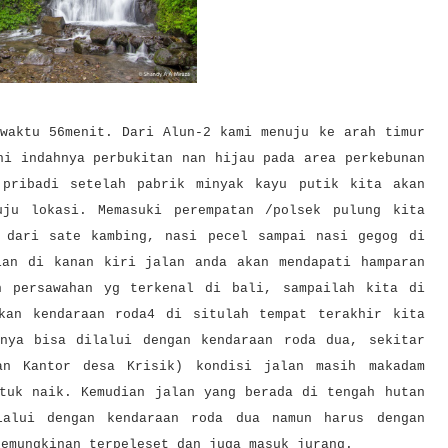
 waktu 56menit. Dari Alun-2 kami menuju ke arah timur
hi indahnya perbukitan nan hijau pada area perkebunan
 pribadi setelah pabrik minyak kayu putik kita akan
uju lokasi. Memasuki perempatan /polsek pulung kita
 dari sate kambing, nasi pecel sampai nasi gegog di
ian di kanan kiri jalan anda akan mendapati hamparan
n persawahan yg terkenal di bali, sampailah kita di
kan kendaraan roda4 di situlah tempat terakhir kita
nya bisa dilalui dengan kendaraan roda dua, sekitar
an Kantor desa Krisik) kondisi jalan masih makadam
ntuk naik. Kemudian jalan yang berada di tengah hutan
lalui dengan kendaraan roda dua namun harus dengan
kemungkinan terpeleset dan juga masuk jurang.