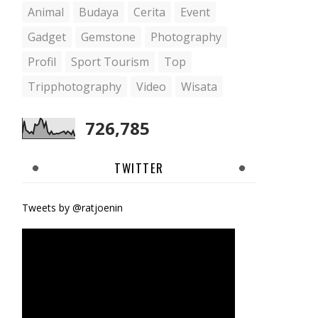
Animal
Budaya
Cerita
Event
Gadget
Gemstone
Photography
Profil
Sport Tourism
Top
Tripphotography
Video
Wisata
726,785
TWITTER
Tweets by @ratjoenin