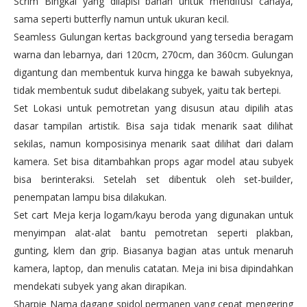
Scrim Bingkai yang dilapisi bahan untuk mendifusi cahaya,
sama seperti butterfly namun untuk ukuran kecil.
Seamless Gulungan kertas background yang tersedia beragam
warna dan lebarnya, dari 120cm, 270cm, dan 360cm. Gulungan
digantung dan membentuk kurva hingga ke bawah subyeknya,
tidak membentuk sudut dibelakang subyek, yaitu tak bertepi.
Set Lokasi untuk pemotretan yang disusun atau dipilih atas
dasar tampilan artistik. Bisa saja tidak menarik saat dilihat
sekilas, namun komposisinya menarik saat dilihat dari dalam
kamera. Set bisa ditambahkan props agar model atau subyek
bisa berinteraksi. Setelah set dibentuk oleh set-builder,
penempatan lampu bisa dilakukan.
Set cart Meja kerja logam/kayu beroda yang digunakan untuk
menyimpan alat-alat bantu pemotretan seperti plakban,
gunting, klem dan grip. Biasanya bagian atas untuk menaruh
kamera, laptop, dan menulis catatan. Meja ini bisa dipindahkan
mendekati subyek yang akan dirapikan.
Sharpie Nama dagang spidol permanen yang cepat mengering