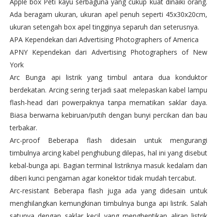
Apple box Peti kayu serbaguna yang cukup kuat dinaiki orang.
Ada beragam ukuran, ukuran apel penuh seperti 45x30x20cm,
ukuran setengah box apel tingginya separuh dan seterusnya.
APA Kependekan dari Advertising Photographers of America
APNY Kependekan dari Advertising Photographers of New
York
Arc Bunga api listrik yang timbul antara dua konduktor
berdekatan. Arcing sering terjadi saat melepaskan kabel lampu
flash-head dari powerpaknya tanpa mematikan saklar daya.
Biasa berwarna kebiruan/putih dengan bunyi percikan dan bau
terbakar.
Arc-proof Beberapa flash didesain untuk mengurangi
timbulnya arcing kabel penghubung dilepas, hal ini yang disebut
kebal-bunga api. Bagian terminal listriknya masuk kedalam dan
diberi kunci pengaman agar konektor tidak mudah tercabut.
Arc-resistant Beberapa flash juga ada yang didesain untuk
menghilangkan kemungkinan timbulnya bunga api listrik. Salah
satunya dengan saklar kecil yang menghentikan aliran listrik