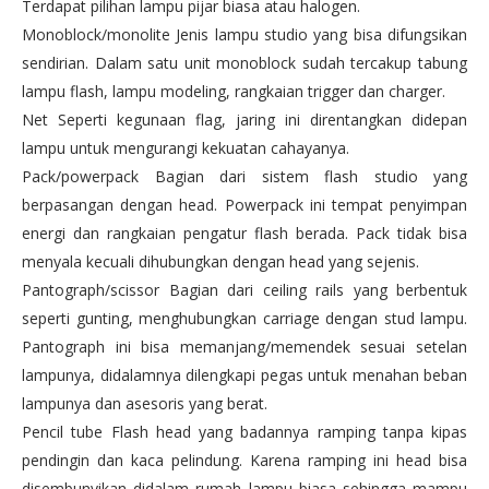
Terdapat pilihan lampu pijar biasa atau halogen.
Monoblock/monolite Jenis lampu studio yang bisa difungsikan
sendirian. Dalam satu unit monoblock sudah tercakup tabung
lampu flash, lampu modeling, rangkaian trigger dan charger.
Net Seperti kegunaan flag, jaring ini direntangkan didepan
lampu untuk mengurangi kekuatan cahayanya.
Pack/powerpack Bagian dari sistem flash studio yang
berpasangan dengan head. Powerpack ini tempat penyimpan
energi dan rangkaian pengatur flash berada. Pack tidak bisa
menyala kecuali dihubungkan dengan head yang sejenis.
Pantograph/scissor Bagian dari ceiling rails yang berbentuk
seperti gunting, menghubungkan carriage dengan stud lampu.
Pantograph ini bisa memanjang/memendek sesuai setelan
lampunya, didalamnya dilengkapi pegas untuk menahan beban
lampunya dan asesoris yang berat.
Pencil tube Flash head yang badannya ramping tanpa kipas
pendingin dan kaca pelindung. Karena ramping ini head bisa
disembunyikan didalam rumah lampu biasa sehingga mampu